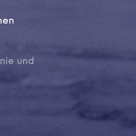
hen
nie und